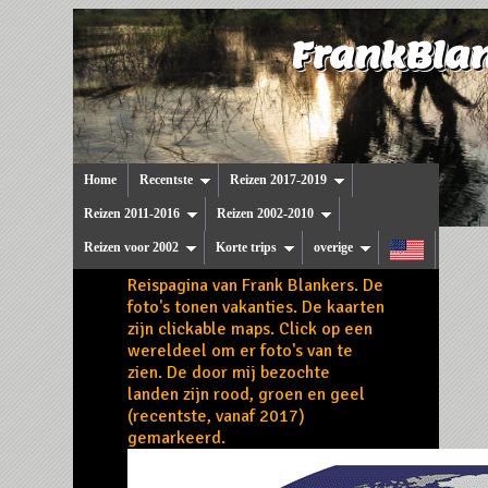
FrankBlan
Home
Recentste
Reizen 2017-2019
Reizen 2011-2016
Reizen 2002-2010
Reizen voor 2002
Korte trips
overige
Reispagina van Frank Blankers. De
foto's tonen vakanties. De kaarten
zijn clickable maps. Click op een
wereldeel om er foto's van te
zien. De door mij bezochte
landen zijn rood, groen en geel
(recentste, vanaf 2017)
gemarkeerd.