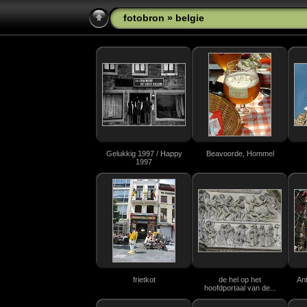
fotobron
»
belgie
Gelukkig 1997 / Happy
Beavoorde, Hommel
1997
frietkot
de hel op het
An
hoofdportaal van de...