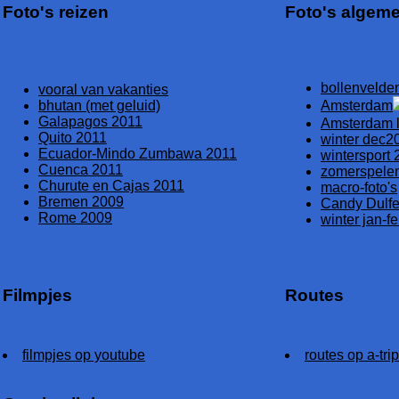
Foto's reizen
Foto's algem
bollenvelde
vooral van vakanties
bhutan (met geluid)
Amsterdam
Galapagos 2011
Amsterdam li
Quito 2011
winter dec2
Ecuador-Mindo Zumbawa 2011
wintersport 
Cuenca 2011
zomerspele
Churute en Cajas 2011
macro-foto's
Bremen 2009
Candy Dulfe
Rome 2009
winter jan-f
Filmpjes
Routes
filmpjes op youtube
routes op a-trip