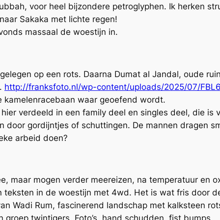
Jubbah, voor heel bijzondere petroglyphen. Ik herken s
naar Sakaka met lichte regen!
 avonds massaal de woestijn in.
 gelegen op een rots. Daarna Dumat al Jandal, oude ru
w.
http://franksfoto.nl/wp-content/uploads/2025/07/FB
 de kamelenracebaan waar geoefend wordt.
 hier verdeeld in een family deel en singles deel, die is
den door gordijntjes of schuttingen. De mannen dragen 
eke arbeid doen?
e, maar mogen verder meereizen, na temperatuur en ox
 teksten in de woestijn met 4wd. Het is wat fris door 
van Wadi Rum, fascinerend landschap met kalksteen rots
n groep twintigers. Foto’s, hand schudden, fist bumps.