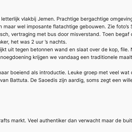
 en letterlijk vlakbij Jemen. Prachtige bergachtige omge
um maar wel imposante flatachtige gebouwen. Zie foto’s 
sch, vertraging met bus door misverstand. Toen begaf 
nker, het was 2 uur ’s nachts.
ijkt uit tegen betonnen wand en slaat over de kop, file.
noegdoening krijgen we vandaag een traditionele maalti
ar boeiend als introductie. Leuke groep met veel wat o
s van Battuta. De Saoedis zijn aardig, soms zegt een wil
afts markt. Veel authentiker dan verwacht maar de buit