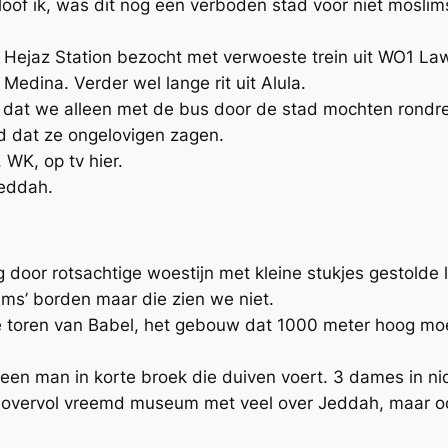
oof ik, was dit nog een verboden stad voor niet moslims.
Hejaz Station bezocht met verwoeste trein uit WO1 Lawr
Medina. Verder wel lange rit uit Alula.
dat we alleen met de bus door de stad mochten rondreize
d dat ze ongelovigen zagen.
 WK, op tv hier.
eddah.
 door rotsachtige woestijn met kleine stukjes gestolde l
ims’ borden maar die zien we niet.
he toren van Babel, het gebouw dat 1000 meter hoog mo
 een man in korte broek die duiven voert. 3 dames in n
n overvol vreemd museum met veel over Jeddah, maar oo