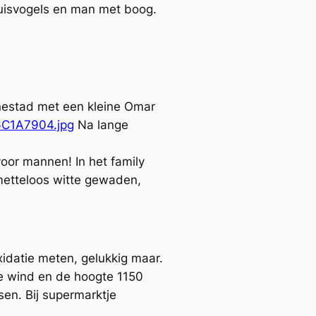
truisvogels en man met boog.
inestad met een kleine Omar
L6C1A7904.jpg
Na lange
 voor mannen! In het family
smetteloos witte gewaden,
idatie meten, gelukkig maar.
de wind en de hoogte 1150
en. Bij supermarktje