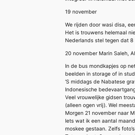
19 november
We rijden door wasi disa, ee
Het is trouwens helemaal ni
Nederlands stel tegen dat 8
20 november Marin Saleh, A
In de bus mondkapjes op net 
beelden in storage of in stu
‘S middags de Nabatese grav
Indonesische bedevaartgange
Veel vrouwelijke gidsen tro
(alleen ogen vrij). Wel meest
Morgen 21 november naar Med
Iets wat ik een aantal maan
moskee gestaan. Zelfs foto’s