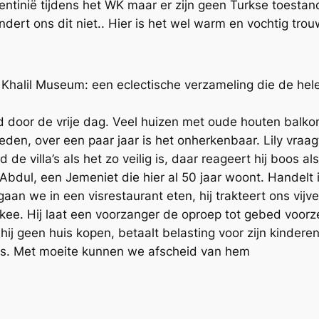
entinië tijdens het WK maar er zijn geen Turkse toesta
hindert ons dit niet.. Hier is het wel warm en vochtig tro
Khalil Museum: een eclectische verzameling die de hel
d door de vrije dag. Veel huizen met oude houten balkonn
den, over een paar jaar is het onherkenbaar. Lily vraa
 de villa’s als het zo veilig is, daar reageert hij boos a
bdul, een Jemeniet die hier al 50 jaar woont. Handelt 
aan we in een visrestaurant eten, hij trakteert ons vij
e. Hij laat een voorzanger de oproep tot gebed voorz
ij geen huis kopen, betaalt belasting voor zijn kinderen
zes. Met moeite kunnen we afscheid van hem